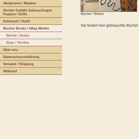
S
k
ulpturen / Masken
H
o
cker Gefäße Gebrauchsgut
Bücher / Books
Puppen / Dolls
S
c
hmuck / Textil
Sie finden hier gebrauchte Bücher
Bücher Books / eBay Märkte
Bücher / Books
E
bay / Termine
Über u
n
s
Da
t
enschutzerklärung
V
ersand / Shipping
W
iderruf