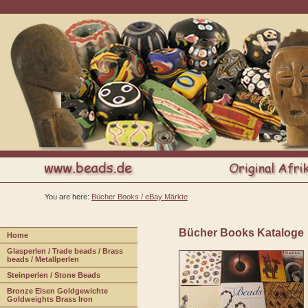
You are here:
Bücher Books / eBay Märkte
Bücher Books Kataloge
H
ome
G
lasperlen / Trade beads / Brass
beads / Metallperlen
S
teinperlen / Stone Beads
B
r
onze Eisen Goldgewichte
Goldweights Brass Iron