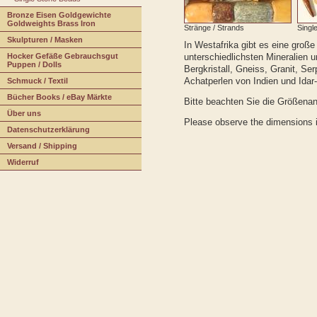
B
r
onze Eisen Goldgewichte
Goldweights Brass Iron
Stränge / Strands
Singl
S
k
ulpturen / Masken
In Westafrika gibt es eine große
unterschiedlichsten Mineralien 
H
o
cker Gefäße Gebrauchsgut
Puppen / Dolls
Bergkristall, Gneiss, Granit, Se
Achatperlen von Indien und Idar
S
c
hmuck / Textil
Bücher Books / eBay Märkte
Bitte beachten Sie die Größena
Üb
e
r uns
Please observe the dimensions i
Da
t
enschutzerklärung
V
ersand / Shipping
W
iderruf