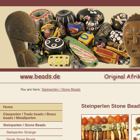
You are here:
Steinperlen / Stone Beads
Steinperlen Stone Bead
H
ome
G
lasperlen / Trade beads / Brass
beads / Metallperlen
Steinperlen / Stone Beads
S
teinperlen Stränge
S
i
ngle Stone Beads