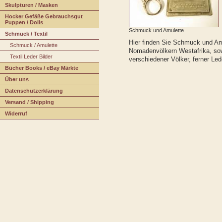
S
k
ulpturen / Masken
H
o
cker Gefäße Gebrauchsgut
Puppen / Dolls
Schmuck und Amulette
Schmuck / Textil
Hier finden Sie Schmuck und Am
S
c
hmuck / Amulette
Nomadenvölkern Westafrika, sow
T
extil Leder Bilder
verschiedener Völker, ferner Led
Bücher Books / eBay Märkte
Üb
e
r uns
Date
n
schutzerklärung
V
ersand / Shipping
W
iderruf