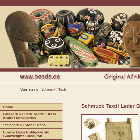
Vous êtes ici:
Schmuck / Textil
Schmuck Textil Leder B
H
ome
G
lasperlen / Trade beads / Brass
beads / Metallperlen
S
teinperlen / Stone Beads
B
r
onze Eisen Goldgewichte
Goldweights Brass Iron