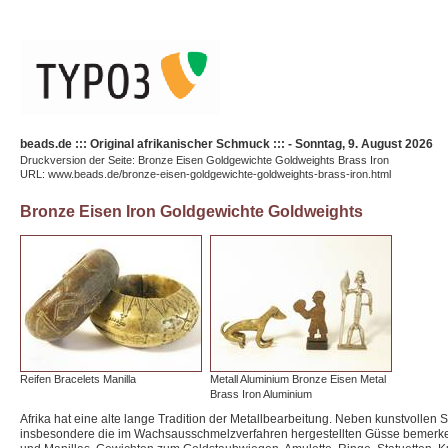
beads.de ::: Original afrikanischer Schmuck ::: - Sonntag, 9. August 2026
Druckversion der Seite: Bronze Eisen Goldgewichte Goldweights Brass Iron
URL: www.beads.de/bronze-eisen-goldgewichte-goldweights-brass-iron.html
Bronze Eisen Iron Goldgewichte Goldweights
Reifen Bracelets Manilla
Metall Aluminium Bronze Eisen Metal
Brass Iron Aluminium
Afrika hat eine alte lange Tradition der Metallbearbeitung. Neben kunstvollen
insbesondere die im Wachsausschmelzverfahren hergestellten Güsse bemerken