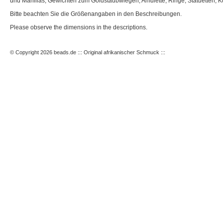
und Manillas, Gewichten zum Goldstaubwiegen, Amulette, Ringe, Statuetten, Ku
Bitte beachten Sie die Größenangaben in den Beschreibungen.
Please observe the dimensions in the descriptions.
© Copyright 2026 beads.de ::: Original afrikanischer Schmuck :::